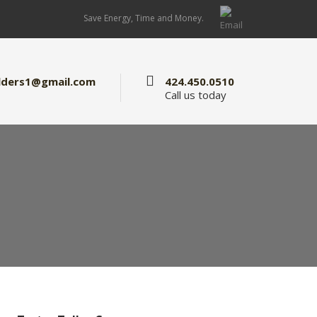
Save Energy, Time and Money.
lders1@gmail.com
424.450.0510
Call us today