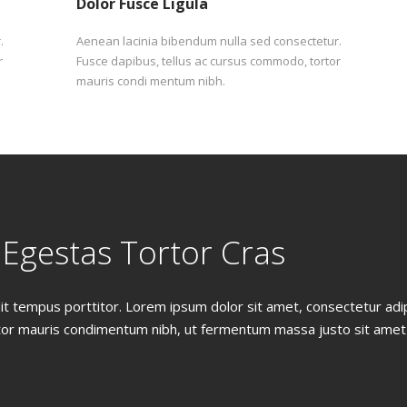
Dolor Fusce Ligula
.
Aenean lacinia bibendum nulla sed consectetur.
r
Fusce dapibus, tellus ac cursus commodo, tortor
mauris condi mentum nibh.
Egestas Tortor Cras
it tempus porttitor. Lorem ipsum dolor sit amet, consectetur adipi
r mauris condimentum nibh, ut fermentum massa justo sit amet 