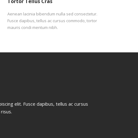
Tortor Tellus Cras
Aenean lacinia bibendum nulla sed consectetur.
Fusce dapibus, tellus ac cursus commodo, tortor
mauris condi mentum nibh.
scing elit. Fusce dapibus, tellus ac cursus
risus.