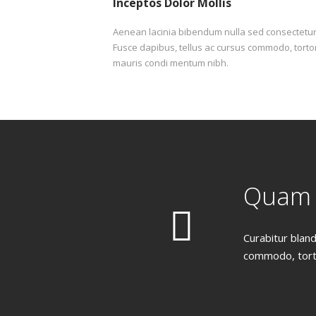
Inceptos Dolor Mollis
Aenean lacinia bibendum nulla sed consectetur
Fusce dapibus, tellus ac cursus commodo, torto
mauris condi mentum nibh.
Quam 
Curabitur bland
commodo, torto