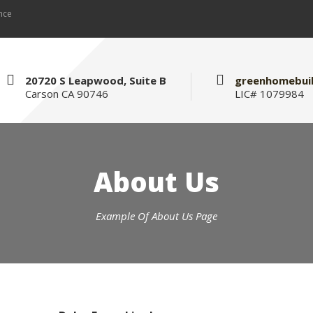
nce
20720 S Leapwood, Suite B
greenhomebui
Carson CA 90746
LIC# 1079984
About Us
Example Of About Us Page